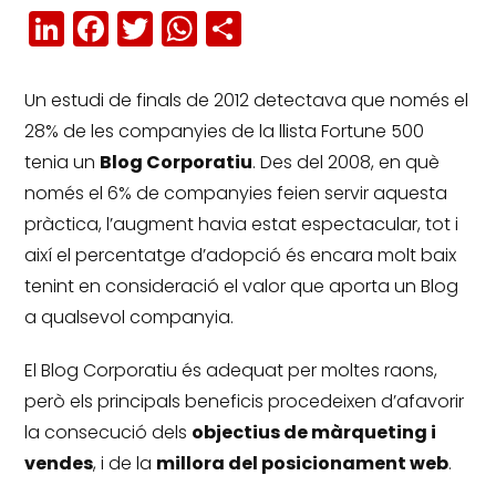
LinkedIn
Facebook
Twitter
WhatsApp
Share
Un estudi de finals de 2012 detectava que només el
28% de les companyies de la llista Fortune 500
tenia un
Blog Corporatiu
.
Des del 2008, en què
només el 6% de companyies feien servir aquesta
pràctica, l’augment havia estat espectacular, tot i
així el percentatge d’adopció és encara molt baix
tenint en consideració el valor que aporta un Blog
a qualsevol companyia.
El Blog Corporatiu és adequat per moltes raons,
però els principals beneficis procedeixen d’afavorir
la consecució dels
objectius de màrqueting i
vendes
, i de la
millora del posicionament web
.