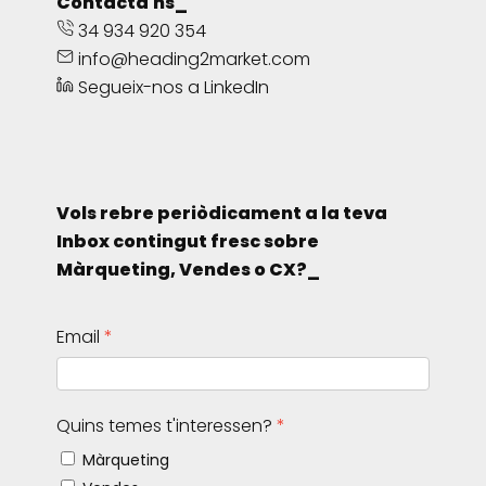
Contacta'ns_
34 934 920 354
info@heading2market.com
Segueix-nos a LinkedIn
Vols rebre periòdicament a la teva
Inbox contingut fresc sobre
Màrqueting, Vendes o CX?_
Email
Quins temes t'interessen?
Màrqueting