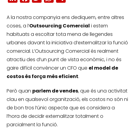
A la nostra companyia ens dediquem, entre altres
coses, a l’
Outsourcing Comercial
i estem
habituats a escoltar tota mena de llegendes
urbanes davant la iniciativa d’externalitzar la funció
comercial.
L’Outsourcing Comercial és realment
atractiu des d’un punt de vista econòmic, i no és
gaire difícil convèncer un CFO que
el model de
costos és força més eficient
.
Però quan
parlem de vendes
, que és una activitat
clau en qualsevol organització, els costos no són ni
de bon tros l’únic aspecte que es considera a
l’hora de decidir externalitzar totalment o
parcialment la funció.