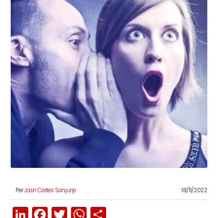
Per
Joan Carles Sanjurjo
18/11/2022
LinkedIn
Facebook
Twitter
WhatsApp
Share