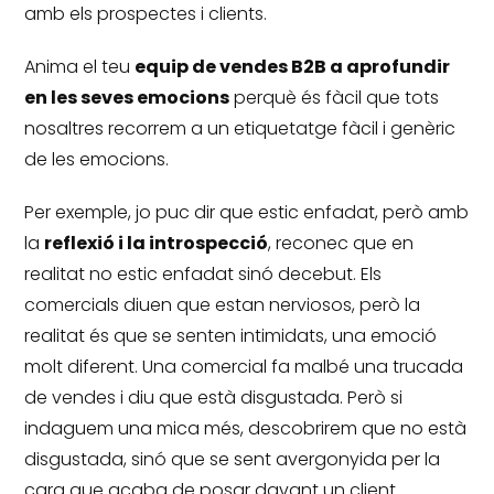
amb els prospectes i clients.
Anima el teu
equip de vendes B2B a aprofundir
en les seves emocions
perquè és fàcil que tots
nosaltres recorrem a un etiquetatge fàcil i genèric
de les emocions.
Per exemple, jo puc dir que estic enfadat, però amb
la
reflexió i la introspecció
, reconec que en
realitat no estic enfadat sinó decebut.
Els
comercials diuen que estan nerviosos, però la
realitat és que se senten intimidats, una emoció
molt diferent.
Una comercial fa malbé una trucada
de vendes i diu que està disgustada.
Però si
indaguem una mica més, descobrirem que no està
disgustada, sinó que se sent avergonyida per la
cara que acaba de posar davant un client