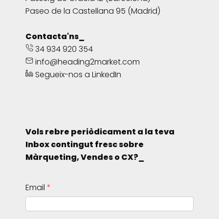
Paseo de la Castellana 95 (Madrid)
Contacta'ns_
34 934 920 354
info@heading2market.com
Segueix-nos a LinkedIn
Vols rebre periòdicament a la teva
Inbox contingut fresc sobre
Màrqueting, Vendes o CX?_
Email