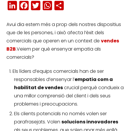
LinkedIn
Facebook
Twitter
WhatsApp
Share
Avui dia estem més a prop dels nostres dispositius
que de les persones, i això afecta l’èxit dels
comercials que operen en un context de
vendes
B2B
.Veiem per què ensenyar empatia als
comercials?
Els líders d’equips comercials han de ser
responsables d’ensenyar l’
empatia com a
habilitat de vendes
crucial perquè condueix a
una millor comprensió del client i dels seus
problemes i preocupacions.
Els clients potencials no només volen ser
parafrasejats.
Volen
solucions innovadores
als seus problemes, que solen anar més enllà