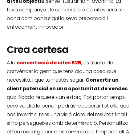
al teu objectiu
sense frustrar-lo ni avorrir-lo.
La
teva campanya de concertació de cites serà tan
bona com bona sigui la seva preparació i
enfocament innovador.
Crea certesa
A la
concertació de cites B2B
, es tracta de
convèncer la gent que tens alguna cosa que
necessita, i que tu n’estàs segur.
Convertir un
client potencial en una oportunitat de vendes
qualificada requereix un esforç.
Pot portar temps,
però valdrà la pena i podràs recuperar tot allò que
has invertit si tens una visió clara del resultat final i
si ho persegueixes amb determinació.
Personalitza
el teu missatge per mostrar-vos que t’importa ell.
A