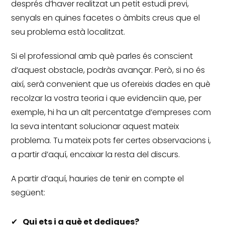
després d’haver realitzat un petit estudi previ,
senyals en quines facetes o àmbits creus que el
seu problema està localitzat.
Si el professional amb què parles és conscient
d’aquest obstacle, podràs avançar.
Però, si no és
així, serà convenient que us ofereixis dades en què
recolzar la vostra teoria i que evidenciïn que, per
exemple, hi ha un alt percentatge d’empreses com
la seva intentant solucionar aquest mateix
problema.
Tu mateix pots fer certes observacions i,
a partir d’aquí, encaixar la resta del discurs.
A partir d’aquí, hauries de tenir en compte el
següent:
Qui ets i a què et dediques?