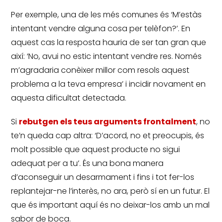
Per exemple, una de les més comunes és ‘M’estàs
intentant vendre alguna cosa per telèfon?’.
En
aquest cas la resposta hauria de ser tan gran que
així: ‘No, avui no estic intentant vendre res.
Només
m’agradaria conèixer millor com resols aquest
problema a la teva empresa’ i incidir novament en
aquesta dificultat detectada.
Si
rebutgen els teus arguments frontalment
, no
te’n queda cap altra: ‘D’acord, no et preocupis, és
molt possible que aquest producte no sigui
adequat per a tu’.
És una bona manera
d’aconseguir un desarmament i fins i tot fer-los
replantejar-ne l’interès, no ara, però sí en un futur.
El
que és important aquí és no deixar-los amb un mal
sabor de boca.