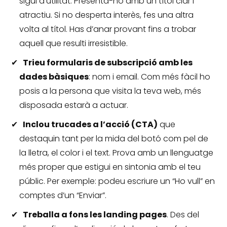
sigui d’utilitat.
Presenta-ho amb un títol clar i
atractiu.
Si no desperta interès, fes una altra
volta al títol.
Has d’anar provant fins a trobar
aquell que resulti irresistible.
Trieu formularis de subscripció amb les
dades bàsiques
: nom i email.
Com més fàcil ho
posis a la persona que visita la teva web, més
disposada estarà a actuar.
Inclou trucades a l’acció (CTA)
que
destaquin tant per la mida del botó com pel de
la lletra, el color i el text.
Prova amb un llenguatge
més proper que estigui en sintonia amb el teu
públic.
Per exemple: podeu escriure un “Ho vull” en
comptes d’un “Enviar”.
Treballa a fons les landing pages
.
Des del