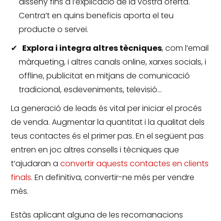
disseny fins a l’explicació de la vostra oferta.
Centra’t en quins beneficis aporta el teu
producte o servei.
Explora i integra altres tècniques
, com l’email
màrqueting, i altres canals online, xarxes socials, i
offline, publicitat en mitjans de comunicació
tradicional, esdeveniments, televisió…
La generació de leads és vital per iniciar el procés
de venda.
Augmentar la quantitat i la qualitat dels
teus contactes és el primer pas.
En el següent pas
entren en joc altres
consells i tècniques que
t’ajudaran a
convertir aquests contactes en clients
finals
.
En definitiva, convertir-ne més per vendre
més.
Estàs aplicant alguna de les recomanacions