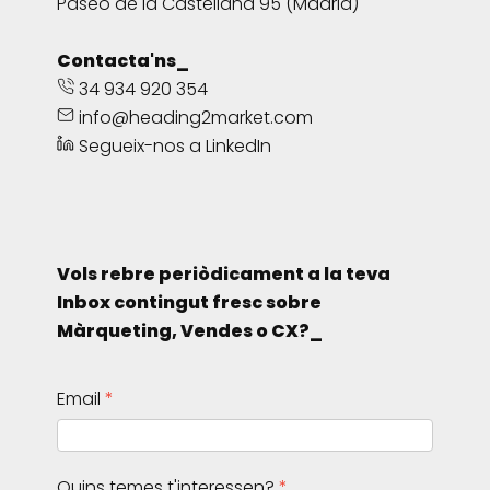
Paseo de la Castellana 95 (Madrid)
Contacta'ns_
34 934 920 354
info@heading2market.com
Segueix-nos a LinkedIn
Vols rebre periòdicament a la teva
Inbox contingut fresc sobre
Màrqueting, Vendes o CX?_
Email
Quins temes t'interessen?