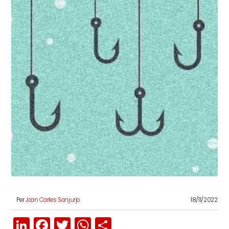
Per
Joan Carles Sanjurjo
18/11/2022
LinkedIn
Facebook
Twitter
WhatsApp
Share