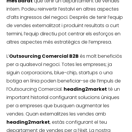
més barat
que tenir un departament de vendes
intern.
Podeu reinvertir l’estalvi en altres aspectes
d’alts ingressos del negoci.
Després de tenir l’equip
de vendes externalitzat i produint resultats a curt
termini, l’equip directiu pot centrar els esforços en
altres aspectes més estratègics de l’empresa.
L’
Outsourcing Comercial B2B
és molt beneficiós
per a qualsevol negoci.
Totes les empreses;
ja
siguin corporacions, blue-chip, startups o una
botiga en línia poden beneficiar-se de l’impuls de
l’Outsourcing Comercial.
heading2market
té un
important historial configurant solucions úniques
per a empreses que busquen augmentar les
vendes.
Quan externalitzes les vendes amb
heading2market
, estàs configurant el teu
departament de vendes per a l’èxit.
La nostra