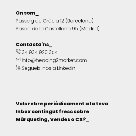
On som_
Passeig de Gràcia 12 (Barcelona)
Paseo de la Castellana 95 (Madrid)
Contacta'ns_
34 934 920 354
info@heading2market.com
Segueix-nos a LinkedIn
Vols rebre periòdicament a la teva
Inbox contingut fresc sobre
Màrqueting, Vendes o CX?_