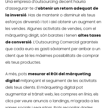
Una empresa d’outsourcing decent hauria
d’assegurar-te d’
obtenir un retorn adequat de
la inversió
.
Has de mantenir o disminuir els teus
esforços dinversió i tot i així obtenir un augment en
les vendes.
Algunes activitats de vendes, com el
màrqueting dirigit, són barates i tenen
altes taxes
de conversió
.
L’Outsourcing Comercial garanteix
que cada euro es gasti sàviament per arribar a un
client que té les màximes possibilitats de comprar
els teus productes.
A més, pots
mesurar el ROI del màrqueting
digital
mitjançant el seguiment de les activitats
dels teus clients.
El màrqueting digital pot
augmentar el trànsit web, les compres en línia, els
clics per veure anuncis o landings, m’agrada a les
xarxes socials i seguidors.
Pots recopilar dades