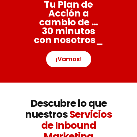
Tu Plan de
Acción a
cambio de …
30 minutos
con nosotros_
¡Vamos!
Descubre lo que
nuestros
Servicios
de Inbound
Marketing