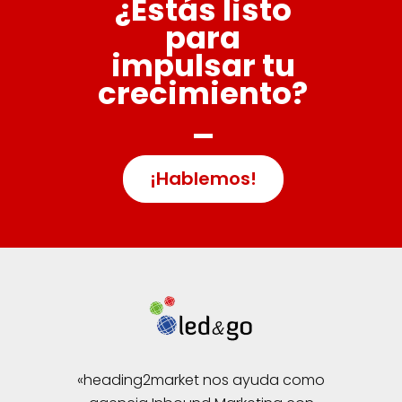
¿Estás listo
para
impulsar tu
crecimiento?
_
¡Hablemos!
«heading2market nos ayuda como