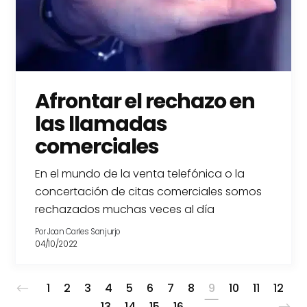
Afrontar el rechazo en
las llamadas
comerciales
En el mundo de la venta telefónica o la
concertación de citas comerciales somos
rechazados muchas veces al día
Por
Joan Carles Sanjurjo
04/10/2022
1
2
3
4
5
6
7
8
9
10
11
12
13
14
15
16